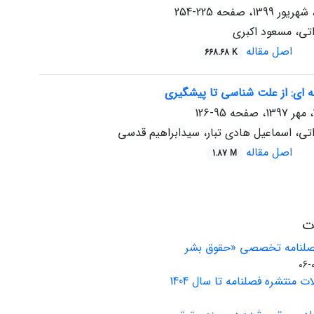
225-254
تی، مسعود اکبری
اصل مقاله
668.68 K
نه ای: از علت شناسی تا پیشگیری
95-126
تی، اسماعیل هادی تبار، سیدابراهیم قدسی
اصل مقاله
1.87 M
ات
فصلنامه تخصصی «حقوق بشر
ت منتشره فصلنامه تا سال 1404