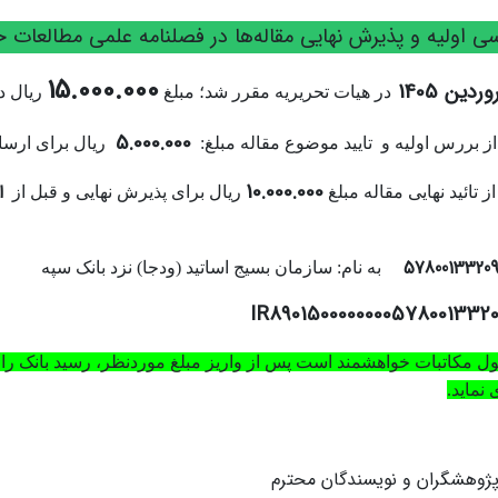
ی اولیه و پذیرش نهایی مقاله‌ها در فصلنامه علمی مطالعات 
15.000.000
دین 1405
در هیات تحریریه مقرر شد؛ مبلغ
ریال د
5.000.000
ز بررس اولیه و تایید موضوع مقاله مبلغ:
ریال برای ارسا
10.000.000
ا
 تائید نهایی مقاله مبلغ
ریال برای پذیرش نهایی و قبل از
5780013320
به نام: سازمان بسیج اساتید (ودجا) نزد بانک سپه
IR8901500000000578001332
ل مکاتبات خواهشمند است پس از واریز مبلغ موردنظر، رسید بانک را 
نماید.
ژوهشگران و نویسندگان محترم