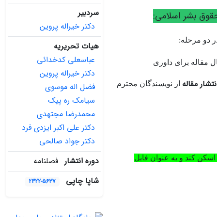
سردبیر
حقوق بشر اسلامی:
دکتر خیراله پروین
ر دو مرحله:
هیات تحریریه
عباسعلی کدخدائی
ل مقاله برای داوری
دکتر خیراله پروین
نتشار مقاله
از نویسندگان محترم
فضل اله موسوی
سیامک ره پیک
محمدرضا مجتهدی
دکتر علی اکبر ایزدی فرد
دکتر جواد صالحی
اسکن کند و به عنوان فایل
دوره انتشار
فصلنامه
شاپا چاپی
2322-5637