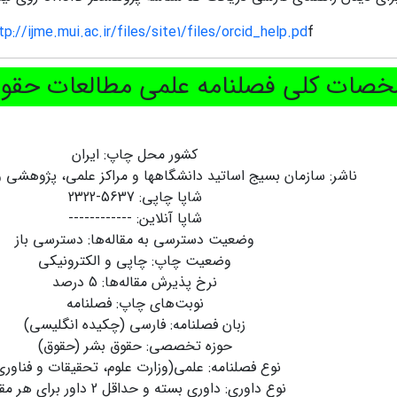
tp://ijme.mui.ac.ir/files/site1/files/orcid_help.pd
f
ات کلی فصلنامه علمی مطالعات حقوق
کشور محل چاپ: ایران
ناشر: سازمان بسیج اساتید دانشگاهها و مراکز علمی، پژوهشی 
شاپا چاپی: 5637-2322
شاپا آنلاین: ------------
وضعیت دسترسی به مقاله‌ها: دسترسی باز
وضعیت چاپ: چاپی و الکترونیکی
نرخ پذیرش مقاله‌ها: 5 درصد
نوبت‌های چاپ: فصلنامه
زبان فصلنامه: فارسی (چکیده انگلیسی)
حوزه تخصصی: حقوق بشر (حقوق)
نوع فصلنامه: علمی(وزارت علوم، تحقیقات و فناوری
نوع داوری: داوری بسته و حداقل 2 داور برای هر مقاله