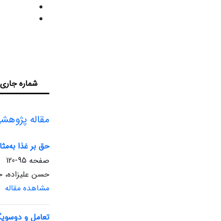
شماره جاری
مقاله پژوهش
حق بر غذا به‌مث
صفحه
95-120
حسن علیزاده، ح
مشاهده مقاله
تعامل و دوسویگ