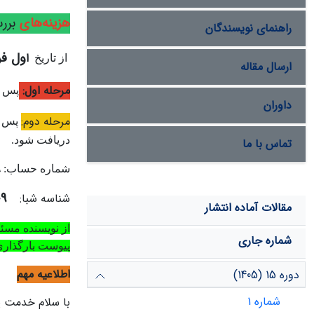
هزینه
های
بررس
راهنمای نویسندگان
ول فرور
ا
از تاریخ
ارسال مقاله
مرحله اول:
پس ا
داوران
مرحله دوم:
پس از
دریافت ‌شود.
تماس با ما
9
شماره حساب:
09
شناسه شبا:
مقالات آماده انتشار
از نویسنده مسئو
شماره جاری
پیوست بارگذاری 
اطلاعیه مهم
دوره 15 (1405)
شماره 1
با سلام خدمت پ