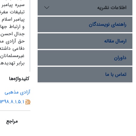
سیره پیامبر
اطلاعات نشریه
تبلیغات مغرض
پیامبر اسلام
راهنمای نویسندگان
و ارتباط جه
جدال احسن اس
ارسال مقاله
حق آزادی مذه
دفاعی داشته 
غیرمسلمانان 
داوران
برابر تهدیده
تماس با ما
کلیدواژه‌ها
آزادی مذهبی
1398.8.1.5.1
مراجع