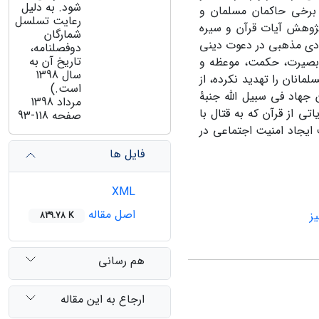
شود. به دلیل
 برخی حاکمان مسلمان و
رعایت تسلسل
پژوهش آیات قرآن و سیره
شمارگان
ادی مذهبی در دعوت دینی
دوفصلنامه،
تاریخ آن به
 بصیرت، حکمت، موعظه و
سال 1398
انان را تهدید نکرده، از
است.)
 جهاد فی سبیل الله جنبۀ
مرداد 1398
ی از قرآن که به قتال با
صفحه
93-118
 ایجاد امنیت اجتماعی در
فایل ها
XML
اصل مقاله
ز
839.78 K
هم رسانی
ارجاع به این مقاله