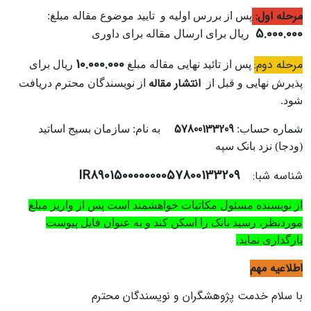
مرحله اول:
پس از بررس اولیه و تایید موضوع مقاله مبلغ:
5.000.000
ریال برای ارسال مقاله برای داوری
10.000.000
مرحله دوم:
پس از تائید نهایی مقاله مبلغ
ریال برای
انتشار مقاله
پذیرش نهایی و قبل از
از نویسندگان محترم دریافت
‌شود.
57800133209
شماره حساب:
به نام: سازمان بسیج اساتید
(ودجا) نزد بانک سپه
IR890150000000057800133209
شناسه شبا:
از نویسنده مسئول مکاتبات خواهشمند است پس از واریز مبلغ
موردنظر، رسید بانک را اسکن کند و به عنوان فایل پیوست
بارگذاری نماید.
اطلاعیه مهم
با سلام خدمت پژوهشگران و نویسندگان محترم