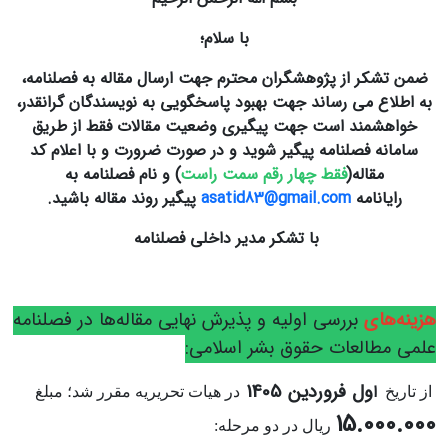
با سلام؛
ضمن تشکر از پژوهشگران محترم جهت ارسال مقاله به فصلنامه،
به اطلاع می رساند جهت بهبود پاسخگویی به نویسندگان گرانقدر،
خواهشمند است جهت پیگیری وضعیت مقالات فقط از طریق
سامانه فصلنامه پیگیر شوید و در صورت ضرورت و با اعلام کد
مقاله(
فقط چهار رقم سمت راست
) و نام فصلنامه به
رایانامه
asatid83@gmail.com
پیگیر روند مقاله باشید.
با تشکر مدیر داخلی فصلنامه
هزینه
های
بررسی اولیه و پذیرش نهایی مقاله‌ها در فصلنامه
علمی مطالعات حقوق بشر اسلامی:
ول فروردین 1405
ا
از تاریخ
در هیات تحریریه مقرر شد؛ مبلغ
15.000.000
ریال در دو مرحله: