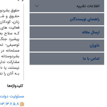
اطلاعات نشریه
حقوق بشردوس
حقـوق و شـئو
راهنمای نویسندگان
زنان، کودکان
فعالیت های ج
ارسال مقاله
کـه سلاح به
پیشبرد جنگ 
توصیفی- تح
داوران
مسلحانه در 
بشردوستانه 
تماس با ما
مشارکت ندارن
نیستند، یا د
بـه آنان را ن
کلیدواژه‌ها
مسئولیت دولت 
403.13.2.5.8