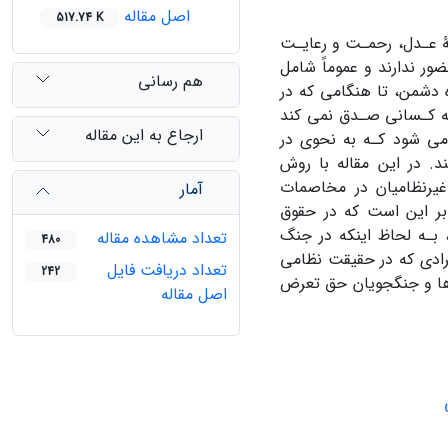
اصل مقاله
517.74 K
ۀ عـدل، رحمـت و رعایـت
ور ندارند و عموماً شامل
هم رسانی
ده دشمن، تا هنگامی که در
به کـسانی صـدق نمی کند
ارجاع به این مقاله
ی شود کـه به نحوی در
. در این مقاله با روش
یرنظامیان در مخاصمات
آمار
ر این است که در حقوق
بـه لحاظ اینکه در جنگ
تعداد مشاهده مقاله
480
فرادی که در حقیقت نظامی
تعداد دریافت فایل
242
ت ها و جنگجویان حق تعرض
اصل مقاله