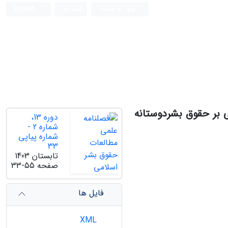
ورود به سامانه
ثبت نام
English
 بر حقوق بشردوستانه
دوره 13،
شماره 2 -
شماره پیاپی
33
تابستان 1403
صفحه
33-55
فایل ها
XML