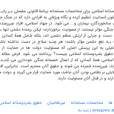
تانه اسلامی برای مخاصمات مسلحانه برنامۀ قانونی مفصلی بـر پایـ
ن انسانیت تنظیم کرده و نگاه ویژه‌ای به افرادی دارد که در جنگ حض
، سالخوردگان، بیماران و... می شود. در جهاد اسلامی، افراد غیررزمن
نگی مؤثر نیستند، از مصونیت برخوردارند؛ لیکن رزمنده دشمن تنها 
 دست و جزئی از ارتش منظم دشمن اند، بلکه شامل همۀ کسانی م
بـه نفع دشمن مؤثر باشند؛ هر چنـد سلاح در دست نداشته باشند
لیلی به این پرسش اصلی که مسئولیت دولت ها در حمایت از غ
حقوق بشردوستانه اسلامی چیست؟ پرداخته می شود. فرض مقاله ب
اسلامی همۀ کسانی که از اعمال خصمانه جنگی خودداری می کننـد، 
د، غیررزمنده شمرده می شوند و حقوق آنان محترم است. بنابراین، ا
لایلی بر نظامی بودن آنان نباشد، مورد حمایت قرار می گیرند و دول
دارند و در قبال آنان مسئولیت دارند.
ها
مخاصمات مسلحانه
غیرنظامیان
حقوق بشردوستانه اسلامی
20.1001.1.23225637.1