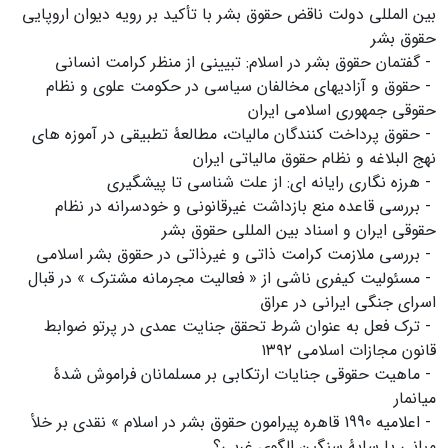
بین المللی دولت ناقض حقوق بشر با تأکید بر رویه دیوان اروپایی
حقوق بشر
- گفتمان حقوق بشر در اسلام: تبیینی از منظر کرامت انسانی
- حقوق و آزادیهای مخالفان سیاسی در حکومت علوی و نظام
حقوقی جمهوری اسلامی ایران
- حقوق پرداخت کنندگان مالیات، مطالعۀ تطبیقی در آموزه های
نهج البلاغه و نظام حقوق مالیاتی ایران
- هرزه نگاری رایانه ای: از علت شناسی تا پیشگیری
- بررسی قاعده منع بازداشت غیرقانونی و خودسرانه در نظام
حقوقی ایران و اسناد بین المللی حقوق بشر
- بررسی ملازمت کرامت ذاتی و غیرذاتی در حقوق بشر اسلامی
- مسئولیت کیفری ناشی از « فعالیت مجرمانه مشترک » در قبال
اسرای جنگی ایرانی در عراق
- ترک فعل به عنوان شرط تحقق جنایت عمدی در پرتو ضوابط
قانون مجازات اسلامی ۱۳۹۲
- ماهیت حقوقی جنایات ارتکابی بر مسلمانان فراموش شدۀ
میانمار
- اعلامیه 1990 قاهره پیرامون حقوق بشر در اسلام » نقدی بر خلأ
مبانی یا سایۀ سنگین الگوی غربی؟