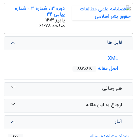
دوره 13، شماره 3 - شماره
پیاپی 34
پاییز 1403
صفحه
61-78
فایل ها
XML
اصل مقاله
887.06 K
هم رسانی
ارجاع به این مقاله
آمار
تعداد مشاهده مقاله
670