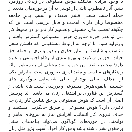
با وجود مزایای مختلفِ هوش مصنوعی در زندگی روزمره
بشر، آثار نامطلوب ناشی از توسل به آن درحوزه‌های متعدد از
جمله امنیت شغلیِ قشر ضعیف و آسیب پذیرِ جامعه
مخصوصا زنان دارای اهمیت و قابل بررسی است این که
چگونه تعصب های جنسیتی وتفسیم کار نابرابر در محیط کار
می توانددر حوزه فناوری هوش مصنوعی گسترش یافته و
بازتولید شود. با توجه به ارتباط مستقیمی که داشتن شغل
مناسب و شایسته با سایر حقوق بنیادین بشری از جمله حق
حیات، حق بر سلامت و بهره مندی از رفاه اجتماعی و غیره
دارد؛ توجه به نقض این حق و ابعاد مختلف آن به منظور ارائه
راهکارهای مناسب و مفید امری ضروری است. بنابراین یکی
از اهداف اصلی نوشتار اصلی شناسایی سوگیری های
جنسیتی بالقوه هوش مصنوعی و بررسی آسیب های ناشی از
گسترش این فناوری بر اشتغال زنان می باشد . لذا پرسش
اصلی آن است که هوش مصنوعی بر حق بنیادین کار زنان چه
تأثیری دارد؟ هوش مصنوعی از طریق جایگزینی مستقیم و
حذف نیروی کار انسانی، افزایش نیاز به نیروهای ماهر و
توانمند، در حوزه‌های گوناگون می‌تواند پیامدهای منفی
برحقوق بشر داشته باشد وحق کار افراد آسیب پذیر مثل زنان