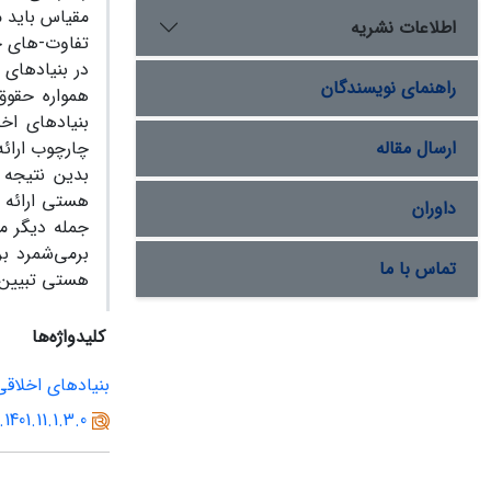
مقیاس باید م
اطلاعات نشریه
تفاوت-های ج
در بنیادهای 
راهنمای نویسندگان
همواره حقوق
بنیادهای اخ
ارسال مقاله
چارچوب ارائه
بدین نتیجه 
هستی ارائه 
داوران
جمله دیگر م
برمی‌شمرد ب
تماس با ما
هستی تبیین 
کلیدواژه‌ها
بنیادهای اخلاقی
1401.11.1.3.0