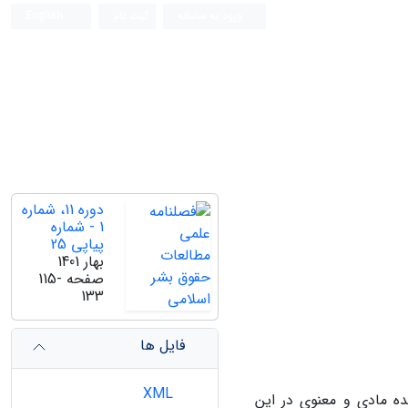
ورود به سامانه
ثبت نام
English
دوره 11، شماره
1 - شماره
پیاپی 25
بهار 1401
صفحه
115-
133
فایل ها
XML
ده مادی و معنوی در این