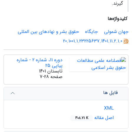
گیرند.
کلیدواژه‌ها
جهان شمولی
جایگاه
حقوق بشر و نهادهای بین المللی
20.1001.1.23225637.1401.11.2.1.0
دوره 11، شماره 2 - شماره
پیاپی 25
تابستان 1401
صفحه
7-28
فایل ها
XML
اصل مقاله
308.71 K