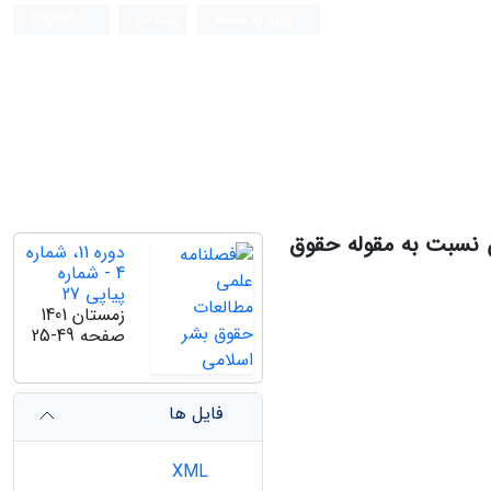
ورود به سامانه
ثبت نام
English
ن نسبت به مقوله حقوق
دوره 11، شماره
4 - شماره
پیاپی 27
زمستان 1401
صفحه
25-49
فایل ها
XML