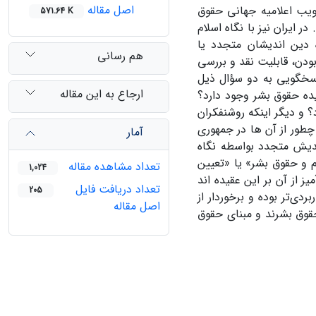
اصل مقاله
ویب اعلامیه جهانی حقوق
571.64 K
 ایران نیز با نگاه اسلام
 دین اندیشان متجدد یا
هم رسانی
دن، قابلیت نقد و بررسی
پاسخگویی به دو سؤال ذیل
ارجاع به این مقاله
ه‌ حقوق بشر وجود دارد؟
 و دیگر اینکه روشنفکران
طور از آن ها در جمهوری
آمار
اندیش متجدد بواسطه نگاه
م و حقوق بشر» یا «تعیین
تعداد مشاهده مقاله
1,024
ز از آن بر این عقیده اند
تعداد دریافت فایل
205
ردی‌تر بوده و برخوردار از
اصل مقاله
قوق بشرند و مبنای حقوق