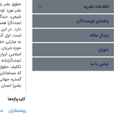
حقوق بشر یا
اطلاعات نشریه
بشر مورد توج
شیعی، دیدگا
راهنمای نویسندگان
تجددگرا همچ
دارد. در این
ارسال مقاله
است: اول آنک
به عبارتی حق
حوزه جریان د
داوران
اسلامی ایران
تجددگرایانه 
تماس با ما
تکلیف حقوق ب
که مسلمانان ب
گستره جهانی
بشررا انسان و
کلیدواژه‌ها
روشنفکران
حق