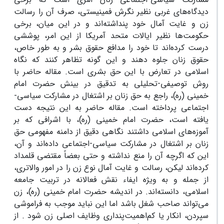
دیدگاه‌های غربی نظیر نگرش فمینیستی، صرف آن را رسالت
زن و غایت آمال خود پنداشته‌اند و در این میان، برخی
حکومت‌ها نظیر ایالات متحد آمریکا از این امر، پوششی
درست کرده‌اند تا خود را مدافع حقوق بشر و به طور خاص،
حقوق زنان جلوه دهند و این گونه تظاهر کنند که نگاه
اسلامی در تعارض با این حق بشری است. مقاله حاضر با
روش توصیفی-تحلیلی به تدقیق در بینش حضرت امام
خمینی (ره)، راجع به حق زنان بر اشتغال در مشارکت سیاسی-
اجتماعی پرداخته است. مقاله حاضر به این نتیجه دست
یافته است، حضرت امام خمینی (ره)، با اشرافی که بر
آموزه‌های اسلامی داشتند نگاهی دقیق از دامنه مفهومی حق
زنان بر اشتغال در مشارکت سیاسی-اجتماعی داده‌اند و آن،
این که اگرچه آن را منع نداشته و حتی بعضاً مقتضی قلمداد
کرده‌اند لیکن، رسالت و غایت آمال نوع زن را در امور والاتری،
از جمله و به ویژه ایفاء نقش فعالانه در تربیت جامعه
اسلامی، دانسته‌اند. در اندیشه حضرت امام خمینی (ره)، زن
می‌تواند صاحب شغل باشد اما این نباید موجب به فراموشی
سپردن، انکار یا کم‌اهمیت‌پنداری وظایف اصلی زن شود . از