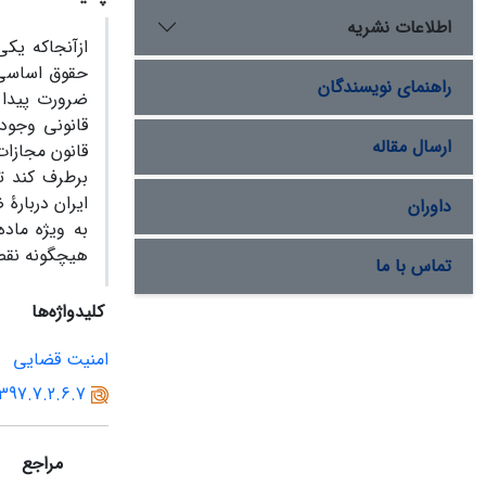
اطلاعات نشریه
ازآنجاکه یکی
حقوق اساسی 
راهنمای نویسندگان
ضرورت پیدا 
قانونی وجود
ارسال مقاله
قانون مجازات
برطرف کند تا
ایران دربارۀ
داوران
هیچگونه نقص 
تماس با ما
کلیدواژه‌ها
امنیت قضایی
1397.7.2.6.7
مراجع