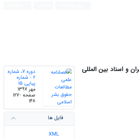
ورود به سامانه
ثبت نام
English
ن و اسناد بین المللی
دوره 7، شماره
2 - شماره
پیاپی 15
مهر 1397
صفحه
127-
148
فایل ها
XML