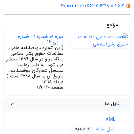
20.1001.1.23225637.1398.8.1.6.2
مراجع
دوره 8، شماره 1 - شماره
پیاپی 16
(این شماره دوفصلنامه علمی
مطالعات حقوق بشر اسلامی
با تاخیر و در سال 1399 منتشر
می شود. به دلیل رعایت
تسلسل شمارگان دوفصلنامه،
تاریخ آن به سال 1398 است.)
مرداد 1398
صفحه
119-140
فایل ها
XML
اصل مقاله
785.04 K