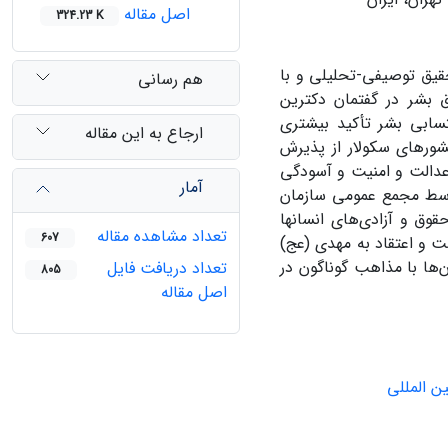
اصل مقاله
324.23 K
یق توصیفی-تحلیلی و با
هم رسانی
ق بشر در گفتمان دکترین
سابی بشر تأکید بیشتری
ارجاع به این مقاله
شورهای سکولار از پذیرش
عدالت و امنیت و آسودگی
آمار
وسط مجمع عمومی سازمان
 حقوق و آزادی‌های انسانها
تعداد مشاهده مقاله
607
ت و اعتقاد به مهدی (عج)
‌ها با مذاهب گوناگون در
تعداد دریافت فایل
805
اصل مقاله
ن المللی