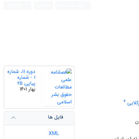
ورود به سامانه
ثبت نام
English
دوره 11، شماره
1 - شماره
پیاپی 25
بهار 1401
4
لایی
فایل ها
ن
XML
هران، ایران