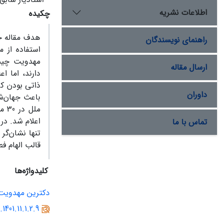
اطلاعات نشریه
چکیده
هدف مقاله ح
راهنمای نویسندگان
استفاده از 
مهدویت چیست
ارسال مقاله
دارند، اما ا
ذاتی بودن کر
داوران
باعث جهان‌ش
ملل
اعلام شد. در
تماس با ما
تنها نشان‌گر
قالب الهام ف
کلیدواژه‌ها
دکترین مهدویت
1401.11.1.2.9