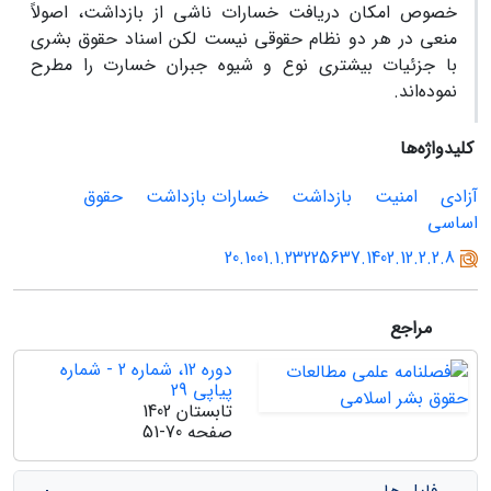
خصوص امکان دریافت خسارات ناشی از بازداشت، اصولاً
منعی در هر دو نظام حقوقی نیست لکن اسناد حقوق بشری
با جزئیات بیشتری نوع و شیوه جبران خسارت را مطرح
نموده‌اند.
کلیدواژه‌ها
آزادی
امنیت
بازداشت
خسارات بازداشت
حقوق
اساسی
20.1001.1.23225637.1402.12.2.2.8
مراجع
دوره 12، شماره 2 - شماره
پیاپی 29
تابستان 1402
صفحه
51-70