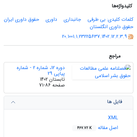
کلیدواژه‌ها
کلمات کلیدی: بی طرفی
جانبداری
داوری
حقوق داوری ایران
حقوق داوری انگلستان
20.1001.1.23225637.1402.12.2.3.9
مراجع
دوره 12، شماره 2 - شماره
پیاپی 29
تابستان 1402
صفحه
71-86
فایل ها
XML
اصل مقاله
467.72 K