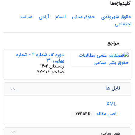
کلیدواژه‌ها
حقوق شهروندی
حقوق مدنی
اسلام
آزادی
عدالت
اجتماعی
مراجع
دوره 12، شماره 4 - شماره
پیاپی 31
زمستان 1402
صفحه
77-106
فایل ها
XML
اصل مقاله
742.52 K
هم رسانی