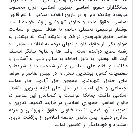
بنیانگذاران حقوق اساسی جمهوی اسلامی ایران محسوب
می‌شود چنانکه نام او در تاریخ انقلاب اسلامی با نام قانون
اساسی، حقوق ملت و حقوق شهروندی پیوند خورده است.
نوشتار توصیفی تحلیلی حاضر با هدف تبیین و شناخت
عناصر حقوق شهروندی در فکر و اندیشه آیت الله بهشتی به
عنوان یکی از حقوقدانان و فقهای برجسته انقلاب اسلامی به
رشته تحریر درآمده است. یافته ها و نتایج بیانگر آنستکه
آیت الله بهشتی به دلیل احاطه به مبانی دینی و آشنایی با
مکاتب و نظام های سیاسی و نیز شناخت دقیق شرایط و
مقتضیات کشور، بیشترین نقش را در تبیین عناصر و مولفه
های حقوق شهروندی همچون حق آزادی، حق عدالت
اجتماعی و حق امنیت در سال های اولیه پیروزی انقلاب
اسلامی داشت چنانکه توانست با گنجاندن این عناصر در
قانون اساسی جمهوری اسلامی در فرایند تنظیم، تدوین و
تصویب آن، ضمن تثبیت قانونی حقوق شهروندی و مردم
سالاری دینی، ایمن ماندن جامعه اسلامی از بازگشت دوباره
استبداد و خودکامگی را تضمین نماید.