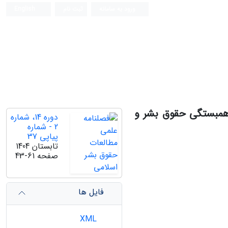
ورود به سامانه
ثبت نام
English
 همبستگی حقوق بشر و
دوره 14، شماره
2 - شماره
پیاپی 37
تابستان 1404
صفحه
43-61
فایل ها
XML