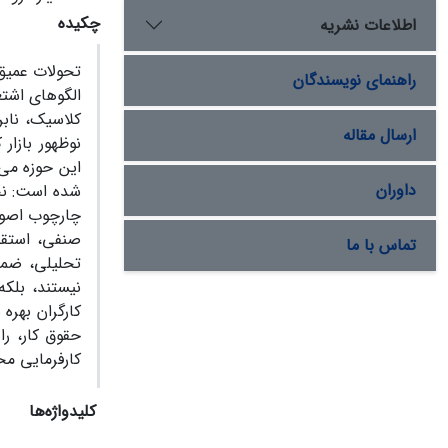
چکیده
اطلاعات نشریه
تحولات عمیق
راهنمای نویسندگان
الگوهای اشتغ
کلاسیک، نابر
ارسال مقاله
نوظهور بازار
این حوزه می‌
داوران
شده است: نخس
چارچوب اصول
صنفی، استقلا
تماس با ما
تحلیلی، ضمن
نیستند، بلک
کارگران بهره
حقوق کار، را
کارفرمایی م
کلیدواژه‌ها