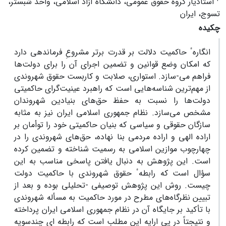
استادیار گروه حقوق عمومی، دانشگاه آزاد اسلامی، واحد شبستر،
تسوج، ایران
چکیده
انگارهٴ حاکمیت دلالت بر قدرت برتر مشروعِ فرماندهی دارد
که امکان وضع قوانین و تضمین اجرای آن را برای دولت‌ها
فراهم می-سازد. استواری، صلابت و کاربست حقوق شهروندی
از مهم‌ترین شناسه‌هایی است که راهبرد عینیت‌گرای حاکمیتی
دولت‌ها را نسبت به حفظ حق‌های بنیادین شهروندان
مشخص می‌سازد. نظام جمهوری اسلامی ایران نیز به مثابه
سازگان حقوقی و سیاسی که بنیان حاکمیتی خود را توأمان بر
اراده الهی و اراده مردمی بنا نهاده، حق‌های شهروندی را در
چهارچوب موازین اسلامی به رسمیت شناخته و تضمین کرده
است. این پژوهش به دنبال یافتن پاسخی مناسب به این
سؤال است که رابطهٴ حقوق شهروندی با حاکمیت دولت
چیست. روش این پژوهش توصیفی -تحلیلی بوده و بعد از
تبیین نظرگاه‌های مطرح در مورد حاکمیت به مسأله شهروندی
با تأکید بر جایگاه آن در نظام جمهوری اسلامی ایران پرداخته
و نتیجتاً در پی ارایه این مطلب است که رابطه ای چندسویه