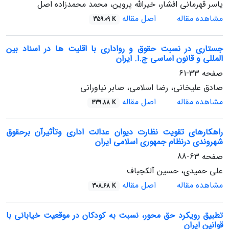
یاسر قهرمانی افشار، خیرالله پروین، محمد محمدزاده اصل
مشاهده مقاله
اصل مقاله
359.09 K
جستاری در نسبت حقوق و رواداری با اقلیت ها در اسناد بین
المللی و قانون اساسی ج.ا. ایران
صفحه
33-61
صادق علیخانی، رضا اسلامی، صابر نیاورانی
مشاهده مقاله
اصل مقاله
339.88 K
راهکارهای تقویت نظارت دیوان عدالت اداری وتأثیرآن برحقوق
شهروندی درنظام جمهوری اسلامی ایران
صفحه
63-88
علی حمیدی، حسین آلکجباف
مشاهده مقاله
اصل مقاله
308.68 K
تطبیق رویکرد حق محور، نسبت به کودکان در موقعیت خیابانی با
قوانین ایران