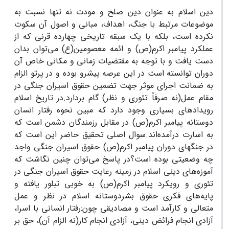
دین اسلام به عنوان دین صلح و مودت نه تنها نسبت به
موضوعات مرتبط با جنگ، اهداف، مبانی و اصول آن سکوت
نکرده است، بلکه با یک سبقه تاریخی چهارده قرنی که از
عملکرد پیامبر اکرم(ص) و ائمه معصومین(ع) می‌توان بدان
دست یافت و با توجه به مقتضیات زمانی و مکانی خاص آن
دوران توانسته است در این عرصه پیشرو بوده و در پرتو الزام
به ضمانت اجرای موثر جهت تضمین حقوق اسیران جنگی در
مقام عمل(نه صرفاً تئوری و نظر) گام بردارد.در تاریخ اسلام
رویدادهای بسیاری وجود دارد که مبین نحوه رفتار انسان
دوستانه پیامبر اکرم(ص) در مقابل رزمندگان دشمن است که
به اسارت درآمده‌اند.سوال اصلی تحقیق حاضر این است که
در جنگهای دوران پیامبر اکرم(ص) حقوق اسیران جنگی واجد
چه وضعیتی بوده است؟در پاسخ می‌توان چنین نگاشت که
آموزه‌های دینی اسلام در زمینه رعایت حقوق اسیران جنگی در
تئوری و رویکرد پیامبر اکرم(ص) به خوبی تبلور یافته و
پایه‌های فکری حقوق بشردوستانه اسلام در نظر و عمل
متعالی‌ و کارآمد است و مصادیقی چون:رفتار انسانی با اسرا،
آزادی انجام فرائض دینی، آزادی انجام کار(نه الزام آن)، حق بر