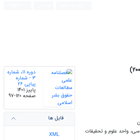
ورود به سامانه
ثبت نام
English
دوره 11، شماره
3 - شماره
پیاپی 26
پاییز 1401
صفحه
97-120
فایل ها
ن
سی، واحد علوم و تحقیقات
XML