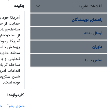
چکیده
اطلاعات نشریه
آمریکا خود ر
راهنمای نویسندگان
حمایت از حق
مداخله‌جویانه
ارسال مقاله
از عملکردها
آمریکا وجود 
داوران
پژوهش حاضر ت
تحلیلی و با
تماس با ما
مداخله گرایا
اقدامات آمری
شدن سلاح‌ها
بوده است.
کلیدواژه‌ها
حقوق بشر"
خا