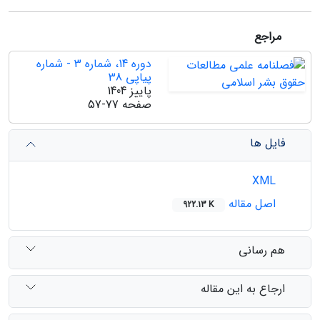
مراجع
دوره 14، شماره 3 - شماره
پیاپی 38
پاییز 1404
صفحه
57-77
فایل ها
XML
اصل مقاله
922.13 K
هم رسانی
ارجاع به این مقاله