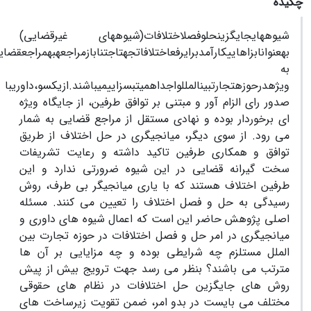
چکیده
شیوههایجایگزینحلوفصلاختلافات(شیوههای غیرقضایی)
بهعنوانابزاهاییکارآمدبرایرفعاختلافاتجهتاجتنابازمراجعهبهمراجعقضا
به
ویژهدرحوزهتجارتبینالمللواجداهمیتبسزاییمیباشند.ازیکسو،داوریبا
صدور رای الزام آور و مبتنی بر توافق طرفین، از جایگاه ویژه
ای برخوردار بوده و نهادی مستقل از مراجع قضایی به شمار
می رود. از سوی دیگر، میانجیگری در حل اختلاف از طریق
توافق و همکاری طرفین تاکید داشته و رعایت تشریفات
سخت گیرانه قضایی در این شیوه ضرورتی ندارد و این
طرفین اختلاف هستند که با یاری میانجیگر بی طرف، روش
رسیدگی به حل و فصل اختلاف را تعیین می کنند. مسئله
اصلی پژوهش حاضر این است که اعمال شیوه های داوری و
میانجیگری در امر حل و فصل اختلافات در حوزه تجارت بین
الملل مستلزم چه شرایطی بوده و چه مزایایی بر آن ها
مترتب می باشند؟ بنظر می رسد جهت ترویج بیش از پیش
روش های جایگزین حل اختلافات در نظام های حقوقی
مختلف می بایست در بدو امر، ضمن تقویت زیرساخت های